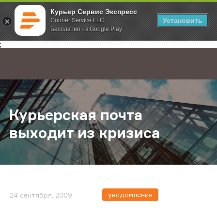
Курьер Сервис Экспресс
Установить
Courier Service LLC
Бесплатно - в Google Play
Главная
О компании
Новости
Курьерская почта выходит из кри
;
Курьерская почта
выходит из кризиса
уведомления
24 сентября, 2009