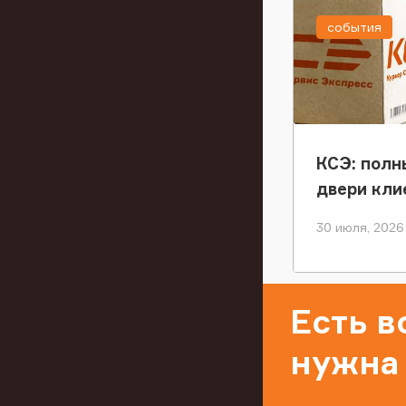
события
КСЭ: полн
двери кли
30 июля, 2026
Есть 
нужна