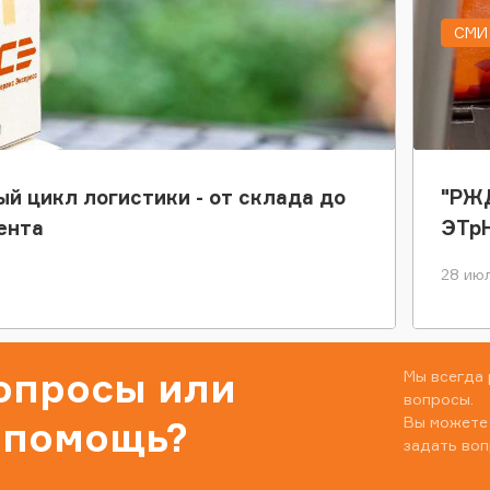
СМИ 
ый цикл логистики - от склада до
"РЖД
ента
ЭТр
28 июл
вопросы или
Мы всегда 
вопросы.
Вы можете
 помощь?
задать воп