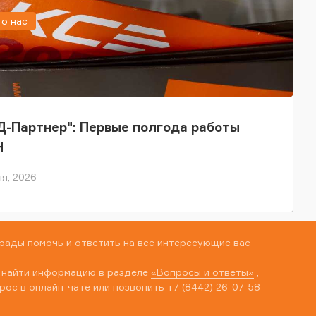
о нас
-Партнер": Первые полгода работы
Н
я, 2026
рады помочь и ответить на все интересующие вас
 найти информацию в разделе
«Вопросы и ответы»
,
рос в онлайн-чате или позвонить
+7 (8442) 26-07-58