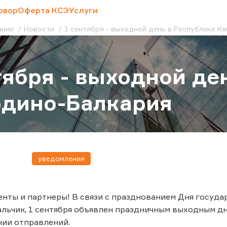
овор
Оферта КСЭ
Услуги
ании
Новости
1 сентября - выходной день в Республике К
тября - выходной де
рдино-Балкария
уведомления
нты и партнеры! В связи с празднованием Дня госуд
льчик, 1 сентября объявлен праздничным выходным д
нии отправлений.