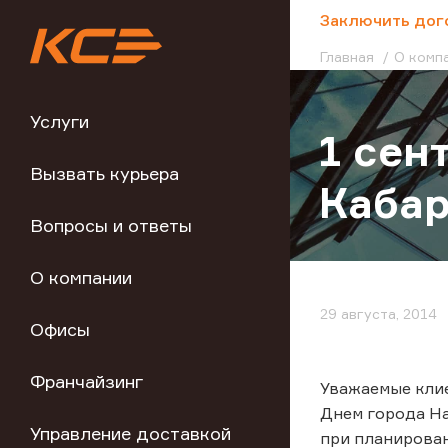
;
Заключить дог
Главная
О комп
Услуги
1 сен
Вызвать курьера
Каба
Вопросы и ответы
О компании
29 августа, 2014
Офисы
Франчайзинг
Уважаемые клие
Днем города На
Управление доставкой
при планирова