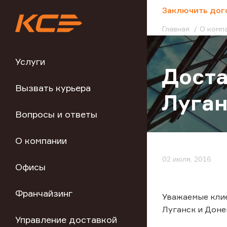
;
Заключить дог
Главная
О комп
Услуги
Доста
Вызвать курьера
Луган
Вопросы и ответы
О компании
02 июля, 2016
Офисы
Франчайзинг
Уважаемые клие
Луганск и Доне
Управление доставкой