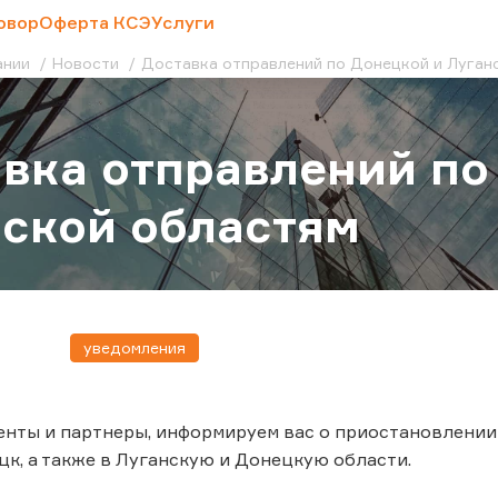
овор
Оферта КСЭ
Услуги
ании
Новости
Доставка отправлений по Донецкой и Луган
вка отправлений по
ской областям
уведомления
нты и партнеры, информируем вас о приостановлении
цк, а также в Луганскую и Донецкую области.