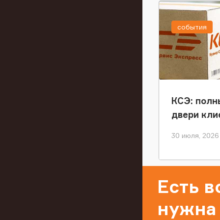
события
КСЭ: полн
двери кли
30 июля, 2026
Есть 
нужна