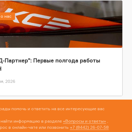
о нас
-Партнер": Первые полгода работы
Н
я, 2026
рады помочь и ответить на все интересующие вас
 найти информацию в разделе
«Вопросы и ответы»
,
рос в онлайн-чате или позвонить
+7 (8442) 26-07-58