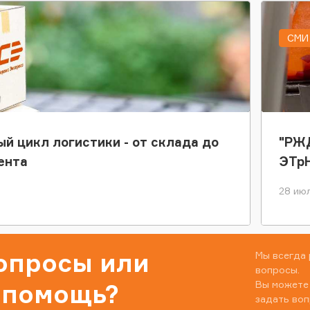
СМИ 
ый цикл логистики - от склада до
"РЖД
ента
ЭТр
28 июл
вопросы или
Мы всегда 
вопросы.
Вы можете
 помощь?
задать воп