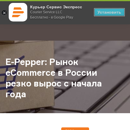
Курьер Сервис Экспресс
Установить
Courier Service LLC
Бесплатно - в Google Play
Главная
О компании
Новости
E-Pepper: Рынок eCommerce в Рос
;
E-Pepper: Рынок
eCommerce в России
резко вырос с начала
года