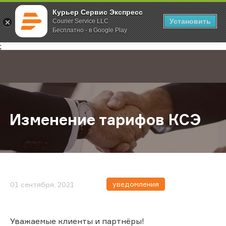
Курьер Сервис Экспресс
Установить
Courier Service LLC
Бесплатно - в Google Play
Главная
О компании
Новости
Изменение тарифов КСЭ
;
Изменение тарифов КСЭ
уведомления
01 сентября, 2021
Уважаемые клиенты и партнёры!