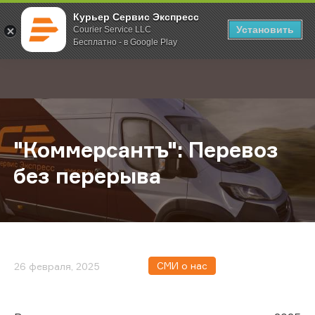
Курьер Сервис Экспресс
Установить
Courier Service LLC
Бесплатно - в Google Play
Главная
О компании
Новости
"Коммерсантъ": Перевоз без пер
;
"Коммерсантъ": Перевоз
без перерыва
СМИ о нас
26 февраля, 2025