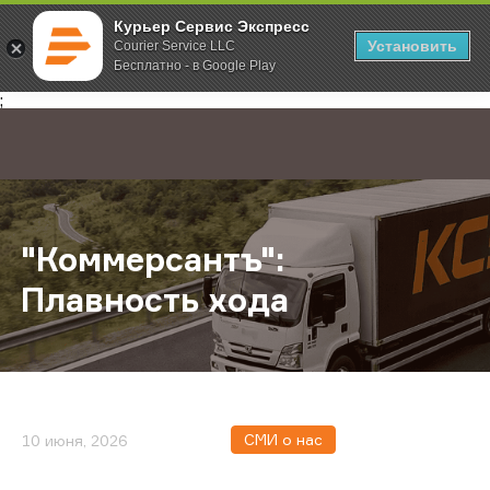
Курьер Сервис Экспресс
Установить
Courier Service LLC
Бесплатно - в Google Play
Главная
О компании
Новости
"Коммерсантъ": Плавность хода
;
"Коммерсантъ":
Плавность хода
СМИ о нас
10 июня, 2026