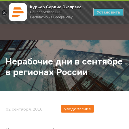
Курьер Сервис Экспресс
Установить
Courier Service LLC
Бесплатно - в Google Play
Главная
О компании
Новости
Нерабочие дни в сентябре в реги
;
Нерабочие дни в сентябре
в регионах России
уведомления
02 сентября, 2016