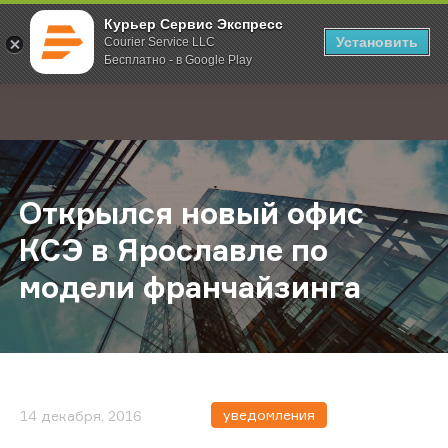
Курьер Сервис Экспресс
Установить
Courier Service LLC
Бесплатно - в Google Play
Главная
О компании
Новости
Открылся новый офис КСЭ в Ярос
;
Открылся новый офис
КСЭ в Ярославле по
модели франчайзинга
уведомления
14 декабря, 2016