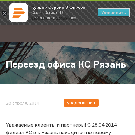
Курьер Сервис Экспресс
Установить
Courier Service LLC
Бесплатно - в Google Play
Главная
О компании
Новости
Переезд офиса КС Рязань
;
Переезд офиса КС Рязань
уведомления
28 апреля, 2014
Уважаемые клиенты и партнеры! С 28.04.2014
филиал КС в г. Рязань находится по новому