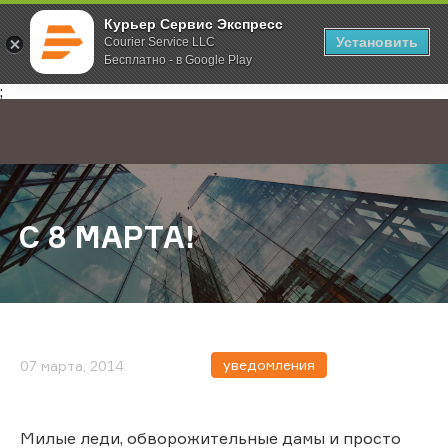
Курьер Сервис Экспресс
Установить
Courier Service LLC
Бесплатно - в Google Play
Главная
О компании
Новости
С 8 МАРТА!
;
С 8 МАРТА!
уведомления
07 марта, 2014
Милые леди, обворожительные дамы и просто