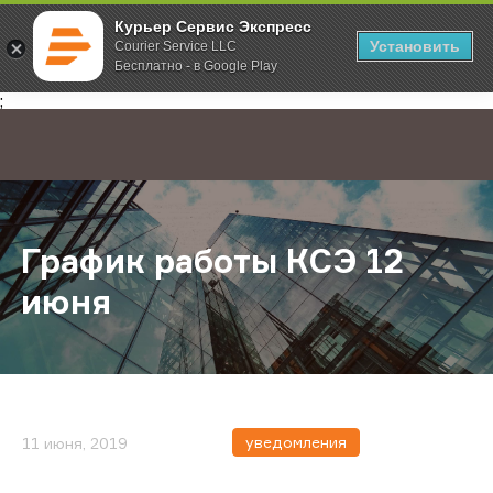
Курьер Сервис Экспресс
Установить
Courier Service LLC
Бесплатно - в Google Play
Главная
О компании
Новости
График работы КСЭ 12 июня
;
График работы КСЭ 12
июня
уведомления
11 июня, 2019