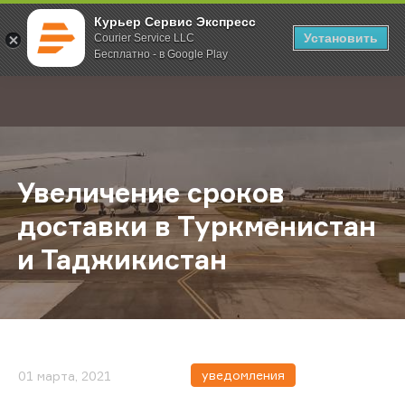
Курьер Сервис Экспресс
Установить
Courier Service LLC
Бесплатно - в Google Play
Главная
О компании
Новости
Увеличение сроков доставки в Ту
;
Увеличение сроков
доставки в Туркменистан
и Таджикистан
уведомления
01 марта, 2021