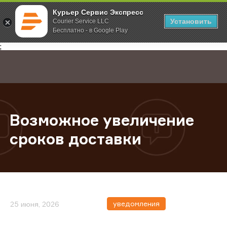
Курьер Сервис Экспресс
Установить
Courier Service LLC
Бесплатно - в Google Play
Главная
О компании
Новости
Возможное увеличение сроков д
;
Возможное увеличение
сроков доставки
уведомления
25 июня, 2026