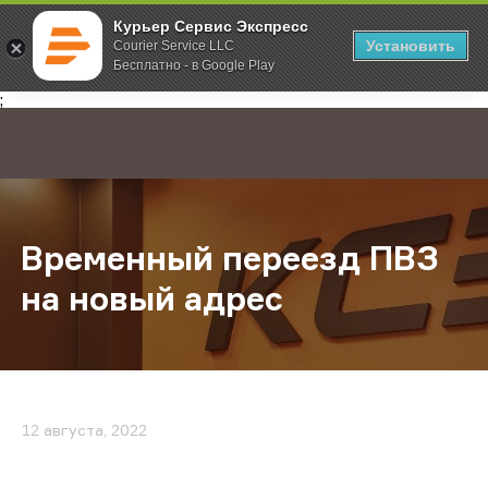
Курьер Сервис Экспресс
Установить
Courier Service LLC
Бесплатно - в Google Play
Главная
О компании
Новости
Временный переезд ПВЗ на новый
;
Временный переезд ПВЗ
на новый адрес
12 августа, 2022