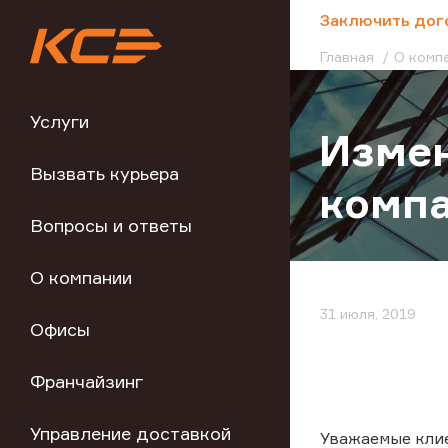
;
Заключить дог
Главная
О комп
Услуги
Изме
Вызвать курьера
комп
Вопросы и ответы
О компании
31 июля, 2019
Офисы
Франчайзинг
Управление доставкой
Уважаемые кли