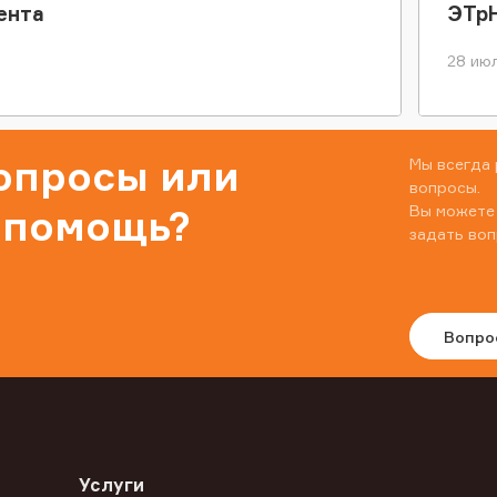
ента
ЭТр
28 июл
вопросы или
Мы всегда 
вопросы.
Вы можете
 помощь?
задать воп
Вопро
Услуги