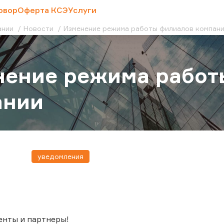
овор
Оферта КСЭ
Услуги
ании
Новости
Изменение режима работы филиалов компан
нение режима работ
ании
уведомления
енты и партнеры!