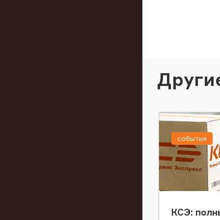
Други
события
КСЭ: полн