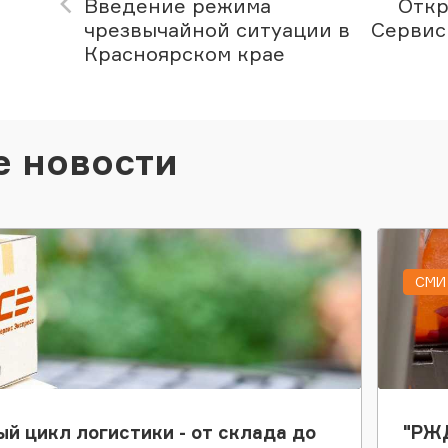
Введение режима
Откр
чрезвычайной ситуации в
Сервис
Красноярском крае
е новости
СМИ 
ый цикл логистики - от склада до
"РЖД