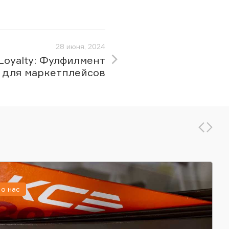
28 июня, 2024
&Loyalty: Фулфилмент
для маркетплейсов
о нас