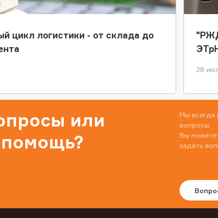
ый цикл логистики - от склада до
"РЖД
ента
ЭТр
28 июл
вопросы или
Мы всегда 
вопросы.
Вы можете
 помощь?
задать воп
Вопро