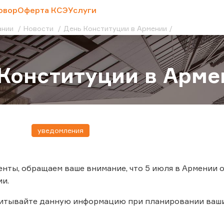
овор
Оферта КСЭ
Услуги
ании
Новости
День Конституции в Армении
Конституции в Арме
уведомления
нты, обращаем ваше внимание, что 5 июля в Армении 
ии.
читывайте данную информацию при планировании ваш