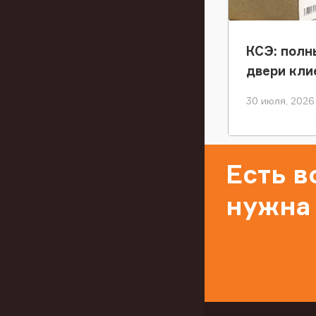
КСЭ: полн
двери кли
30 июля, 2026
Есть 
нужна