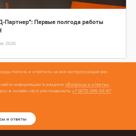
-Партнер": Первые полгода работы
Н
я, 2026
рады помочь и ответить на все интересующие вас
 найти информацию в разделе
«Вопросы и ответы»
,
рос в онлайн-чате или позвонить
+7 (473) 206-53-67
сы и ответы