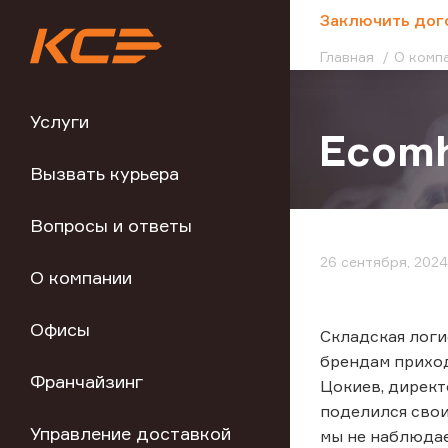
;
Заключить дог
Главная
О комп
Услуги
Ecomh
Вызвать курьера
Вопросы и ответы
26 сентября, 2024
О компании
Офисы
Cкладская логи
брендам приход
Франчайзинг
Цокиев, директ
поделился сво
Управление доставкой
мы не наблюдае