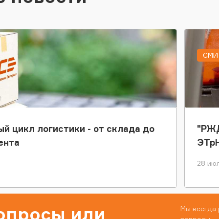
СМИ 
ый цикл логистики - от склада до
"РЖД
ента
ЭТр
28 июл
вопросы или
Мы всегда 
вопросы.