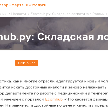
овор
Оферта КСЭ
Услуги
ании
Новости
Ecomhub.ру: Складская логистика в России
ub.ру: Складская л
СМИ о нас
стика, как и многие отрасли, адаптируется к новым у
ится искать достойные аналоги и заново налаживать
ор департамента по работе с медицинскими и темпера
им мнением с порталом
Ecomhub
: «Что касается фарма
м. На рынке есть достойные по цене и качеству предл