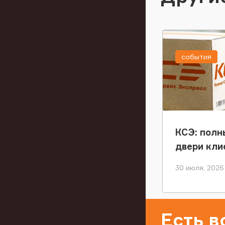
события
КСЭ: полн
двери кли
30 июля, 2026
Есть 