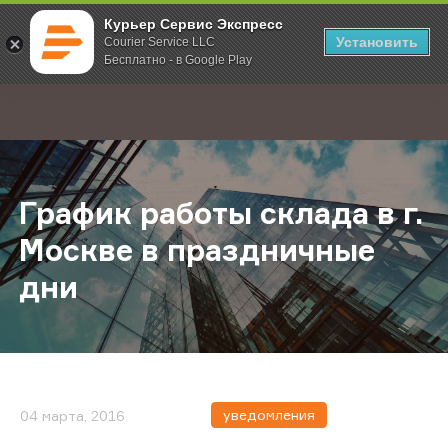
Курьер Сервис Экспресс
Установить
Courier Service LLC
Бесплатно - в Google Play
Главная
О компании
Новости
График работы склада в г. Москве
;
График работы склада в г.
Москве в праздничные
дни
уведомления
04 марта, 2016