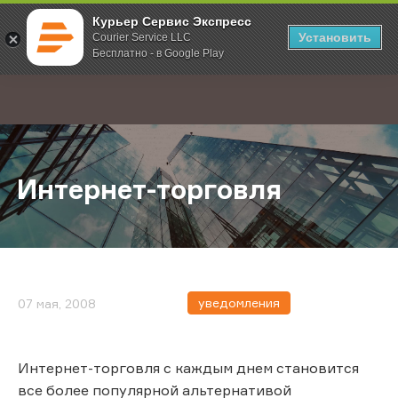
Курьер Сервис Экспресс
Установить
Courier Service LLC
Бесплатно - в Google Play
Главная
О компании
Новости
Интернет-торговля
;
Интернет-торговля
уведомления
07 мая, 2008
Интернет-торговля с каждым днем становится
все более популярной альтернативой