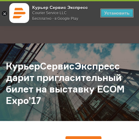
Курьер Сервис Экспресс
Установить
Courier Service LLC
Бесплатно - в Google Play
Главная
О компании
Новости
КурьерСервисЭкспресс дарит приг
;
КурьерСервисЭкспресс
дарит пригласительный
билет на выставку ECOM
Expo’17