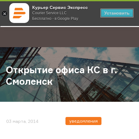
Курьер Сервис Экспресс
Установить
Courier Service LLC
Бесплатно - в Google Play
Главная
О компании
Новости
Открытие офиса КС в г. Смоленск
;
Открытие офиса КС в г.
Смоленск
уведомления
03 марта, 2014