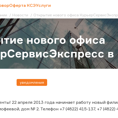
овор
Оферта КСЭ
Услуги
ании
Новости
Открытие нового офиса КурьерСервисЭкспрес
тие нового офиса
рСервисЭкспресс в г
уведомления
нты! 22 апреля 2013 года начинает работу новый филиа
офеевой, дом № 2. Телефон +7 (4822) 415-137, +7 (4822)