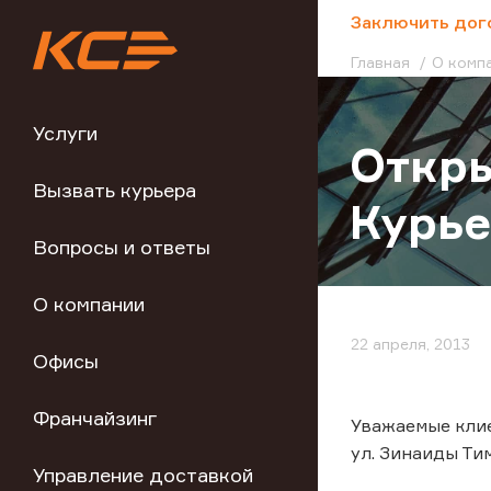
;
Заключить дог
Главная
О комп
Услуги
Откры
Вызвать курьера
Курье
Вопросы и ответы
О компании
22 апреля, 2013
Офисы
Франчайзинг
Уважаемые клие
ул. Зинаиды Тим
Управление доставкой