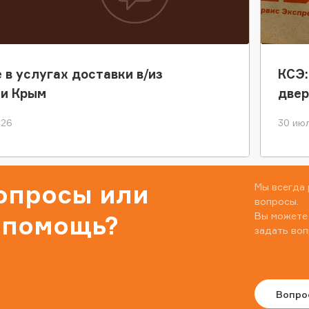
 в услугах доставки в/из
КСЭ:
ки Крым
двер
026
30 июл
вопросы или
Мы всегда 
вопросы.
Вы можете
 помощь?
задать воп
Вопро