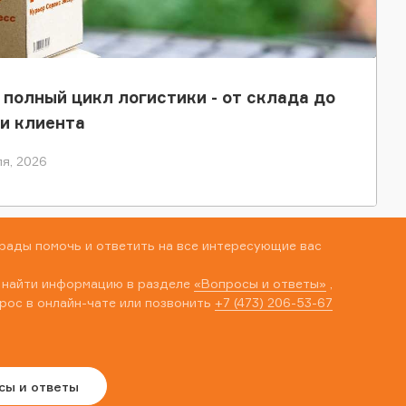
 полный цикл логистики - от склада до
и клиента
я, 2026
рады помочь и ответить на все интересующие вас
 найти информацию в разделе
«Вопросы и ответы»
,
рос в онлайн-чате или позвонить
+7 (473) 206-53-67
сы и ответы