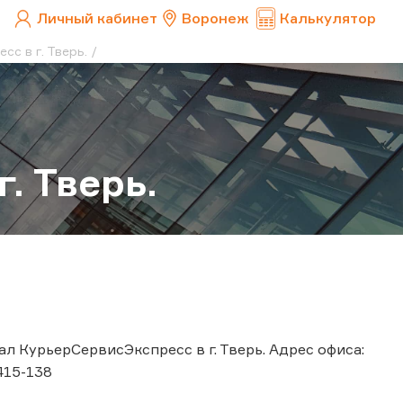
Личный кабинет
Воронеж
Калькулятор
с в г. Тверь.
. Тверь.
л КурьерСервисЭкспресс в г. Тверь. Адрес офиса:
 415-138