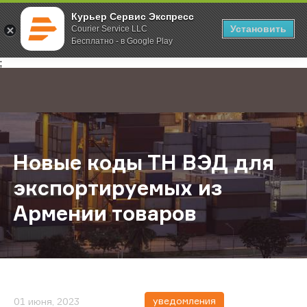
Курьер Сервис Экспресс
Установить
Courier Service LLC
Бесплатно - в Google Play
Главная
О компании
Новости
Новые коды ТН ВЭД для экспорти
;
Новые коды ТН ВЭД для
экспортируемых из
Армении товаров
уведомления
01 июня, 2023