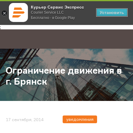
Курьер Сервис Экспресс
Установить
Courier Service LLC
Бесплатно - в Google Play
Главная
О компании
Новости
Ограничение движения в г. Брянс
;
Ограничение движения в
г. Брянск
уведомления
17 сентября, 2014