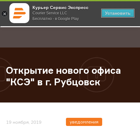
Курьер Сервис Экспресс
Установить
Courier Service LLC
Бесплатно - в Google Play
Главная
О компании
Новости
Открытие нового офиса "КСЭ" в г
;
Открытие нового офиса
"КСЭ" в г. Рубцовск
уведомления
19 ноября, 2019