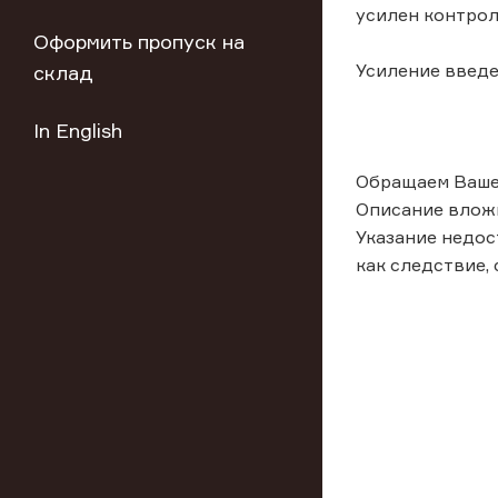
усилен контрол
Оформить пропуск на
Усиление введе
склад
In English
Обращаем Ваше 
Описание влож
Указание недос
как следствие,