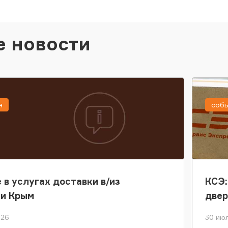
е новости
я
соб
 в услугах доставки в/из
КСЭ:
ки Крым
двер
026
30 июл