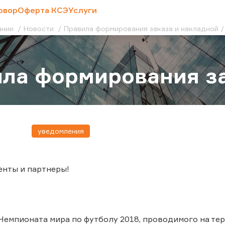
овор
Оферта КСЭ
Услуги
ании
Новости
Правила формирования заказа и накладной
ла формирования за
уведомления
енты и партнеры!
емпионата мира по футболу 2018, проводимого на тер