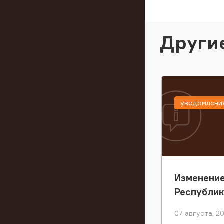
Други
уведомлени
Изменение
Республи
07 августа, 2