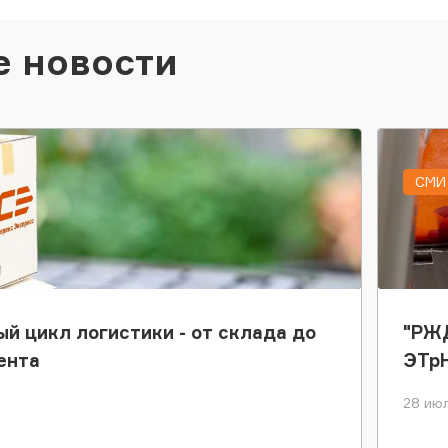
е новости
СМИ 
ый цикл логистики - от склада до
"РЖД
ента
ЭТр
28 июл