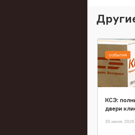
Други
события
КСЭ: полн
двери кли
30 июля, 2026