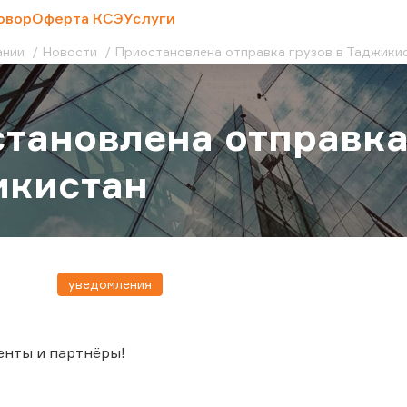
овор
Оферта КСЭ
Услуги
ании
Новости
Приостановлена отправка грузов в Таджики
тановлена отправка
икистан
уведомления
енты и партнёры!