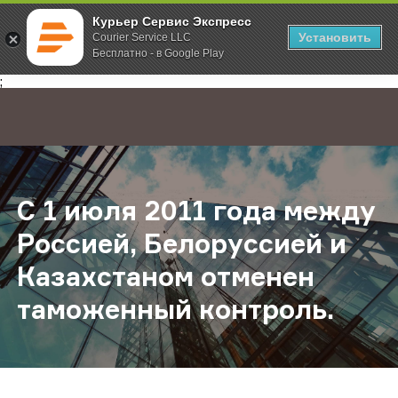
Курьер Сервис Экспресс
Установить
Courier Service LLC
Бесплатно - в Google Play
Главная
О компании
Новости
С 1 июля 2011 года между Россие
;
С 1 июля 2011 года между
Россией, Белоруссией и
Казахстаном отменен
таможенный контроль.