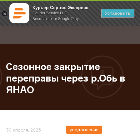
Курьер Сервис Экспресс
Установить
Courier Service LLC
Бесплатно - в Google Play
Главная
О компании
Новости
Сезонное закрытие переправы че
;
Сезонное закрытие
переправы через р.Обь в
ЯНАО
уведомления
30 апреля, 2025