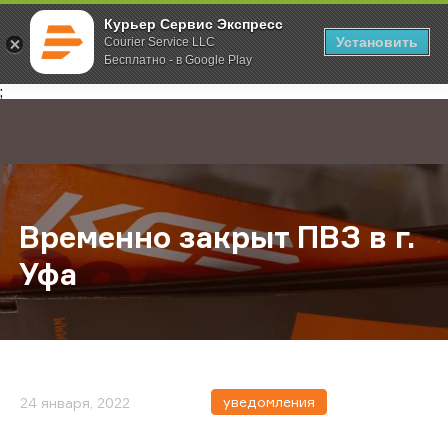
Курьер Сервис Экспресс
Установить
Courier Service LLC
Бесплатно - в Google Play
Главная
О компании
Новости
Временно закрыт ПВЗ в г. Уфа
;
Временно закрыт ПВЗ в г.
Уфа
уведомления
24 января, 2022