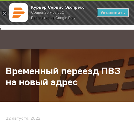
Курьер Сервис Экспресс
Установить
Courier Service LLC
Бесплатно - в Google Play
Главная
О компании
Новости
Временный переезд ПВЗ на новый
;
Временный переезд ПВЗ
на новый адрес
12 августа, 2022