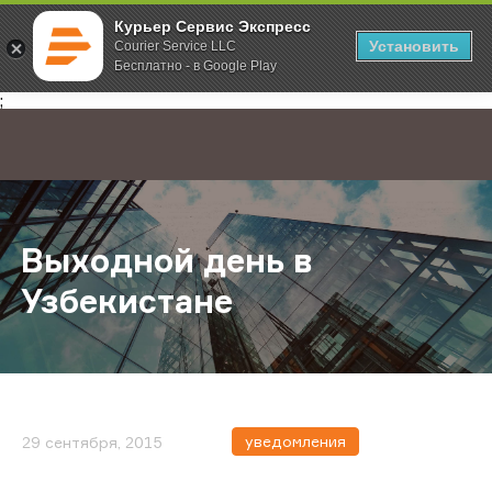
Курьер Сервис Экспресс
Установить
Courier Service LLC
Бесплатно - в Google Play
Главная
О компании
Новости
Выходной день в Узбекистане
;
Выходной день в
Узбекистане
уведомления
29 сентября, 2015