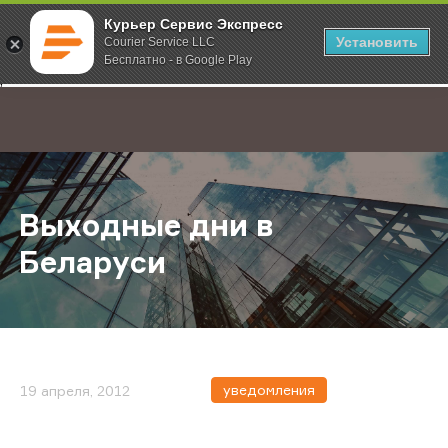
Курьер Сервис Экспресс
Установить
Courier Service LLC
Бесплатно - в Google Play
Главная
О компании
Новости
Выходные дни в Беларуси
;
Выходные дни в
Беларуси
уведомления
19 апреля, 2012