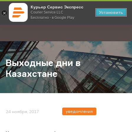
Курьер Сервис Экспресс
Установить
Courier Service LLC
Бесплатно - в Google Play
Главная
О компании
Новости
Выходные дни в Казахстане
;
Выходные дни в
Казахстане
уведомления
24 ноября, 2017