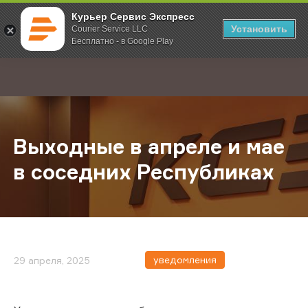
Курьер Сервис Экспресс
Установить
Courier Service LLC
Бесплатно - в Google Play
Главная
О компании
Новости
Выходные в апреле и мае в сосед
;
Выходные в апреле и мае
в соседних Республиках
уведомления
29 апреля, 2025