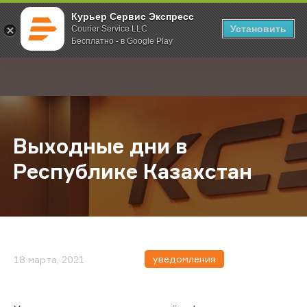
Курьер Сервис Экспресс
Установить
Courier Service LLC
Бесплатно - в Google Play
Главная
О компании
Новости
Выходные дни в Республике Каза
;
Выходные дни в
Республике Казахстан
уведомления
18 марта, 2021