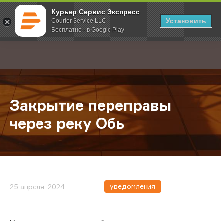
Курьер Сервис Экспресс
Установить
Courier Service LLC
Бесплатно - в Google Play
Главная
О компании
Новости
Закрытие переправы через реку 
;
Закрытие переправы
через реку Обь
уведомления
25 апреля, 2024