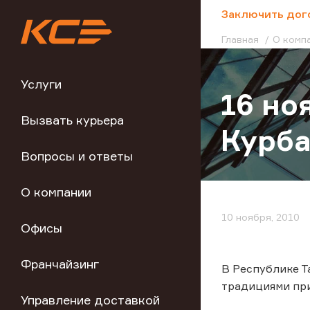
;
Заключить дог
Главная
О комп
Услуги
16 но
Вызвать курьера
Курба
Вопросы и ответы
О компании
10 ноября, 2010
Офисы
Франчайзинг
В Республике Т
традициями при
Управление доставкой