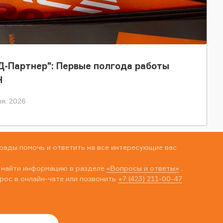
-Партнер": Первые полгода работы
Н
я, 2026
рады помочь и ответить на все интересующие вас
 найти информацию в разделе
«Вопросы и ответы»
,
рос в онлайн-чате или позвонить
+7 (423) 211-00-47