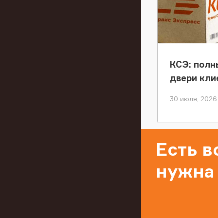
КСЭ: полн
двери кли
30 июля, 2026
Есть 
нужна