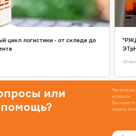
ый цикл логистики - от склада до
"РЖД
ента
ЭТр
28 июл
вопросы или
Мы всегда 
вопросы.
Вы можете
 помощь?
задать воп