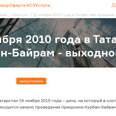
овор
Оферта КСЭ
Услуги
ании
Новости
16 ноября 2010 года в Татарстане праздник 
ября 2010 года в Та
н-Байрам - выходной
уведомления
атарстан 16 ноября 2010 года – день, на который в с
ходится начало проведения праздника Курбан-байрам