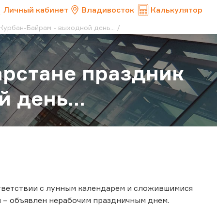
Личный кабинет
Владивосток
Калькулятор
Курбан-Байрам - выходной день...
тарстане праздник
 день...
оответствии с лунным календарем и сложившимися
 – объявлен нерабочим праздничным днем.