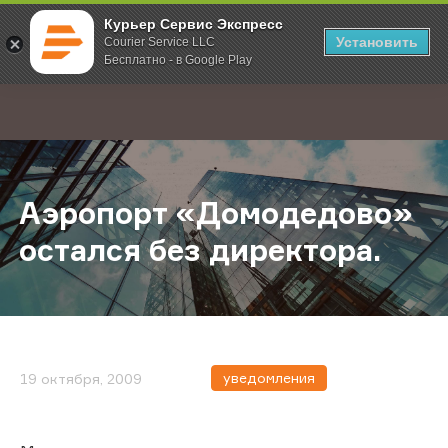
Курьер Сервис Экспресс
Установить
Courier Service LLC
Бесплатно - в Google Play
Главная
О компании
Новости
Аэропорт «Домодедово» остался 
;
Аэропорт «Домодедово»
остался без директора.
уведомления
19 октября, 2009