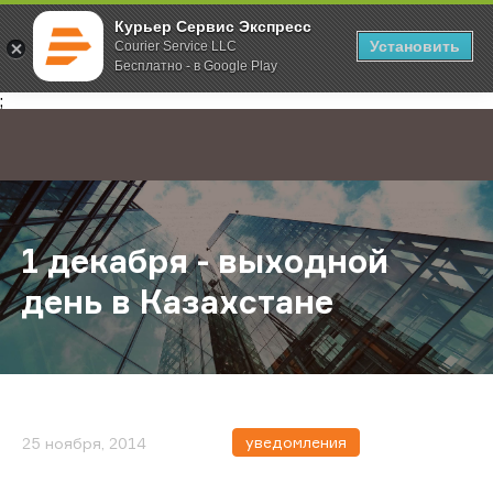
Курьер Сервис Экспресс
Установить
Courier Service LLC
Бесплатно - в Google Play
Главная
О компании
Новости
1 декабря - выходной день в Каза
;
1 декабря - выходной
день в Казахстане
уведомления
25 ноября, 2014