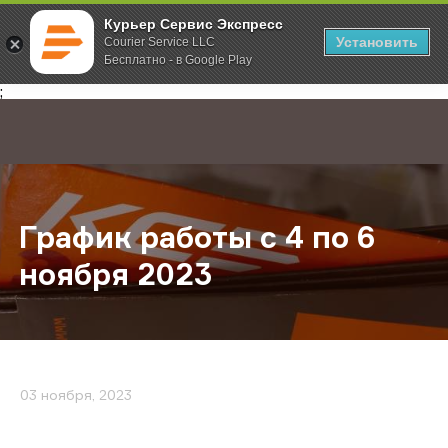
Курьер Сервис Экспресс
Установить
Courier Service LLC
Бесплатно - в Google Play
Главная
О компании
Новости
График работы с 4 по 6 ноября 20
;
График работы с 4 по 6
ноября 2023
03 ноября, 2023