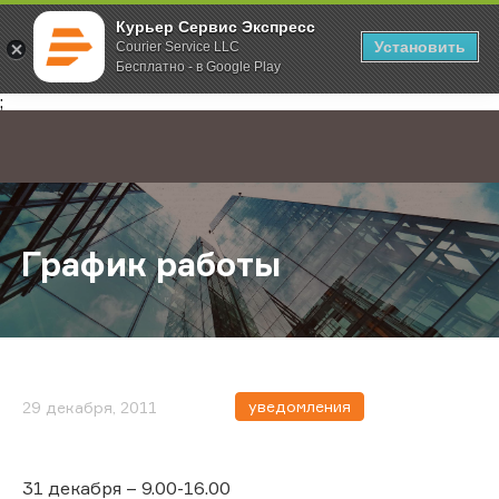
Курьер Сервис Экспресс
Установить
Courier Service LLC
Бесплатно - в Google Play
Главная
О компании
Новости
График работы
;
График работы
уведомления
29 декабря, 2011
31 декабря – 9.00-16.00