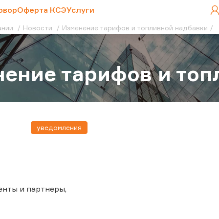
овор
Оферта КСЭ
Услуги
ании
Новости
Изменение тарифов и топливной надбавки
ение тарифов и топ
уведомления
нты и партнеры,