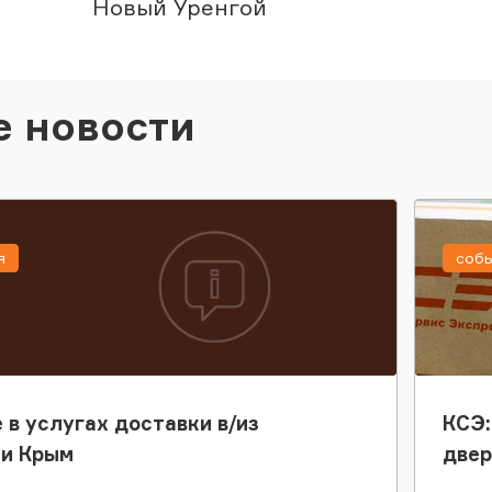
Новый Уренгой
е новости
я
соб
 в услугах доставки в/из
КСЭ:
ки Крым
двер