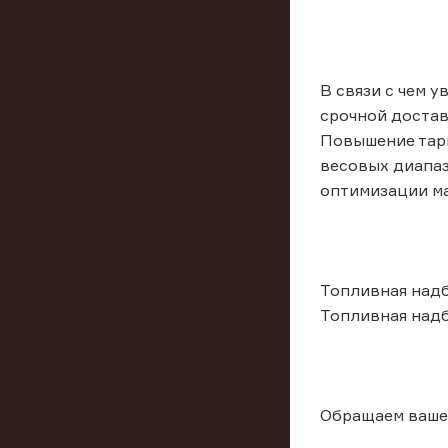
В связи с чем у
срочной достав
Повышение тари
весовых диапаз
оптимизации ма
Топливная надб
Топливная надб
Обращаем ваше 