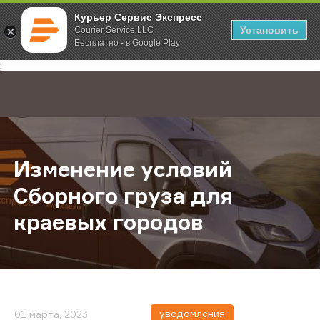
Курьер Сервис Экспресс
Установить
Courier Service LLC
Бесплатно - в Google Play
Главная
О компании
Новости
Изменение условий Сборного гру
;
Изменение условий
Сборного груза для
краевых городов
уведомления
01 марта, 2023