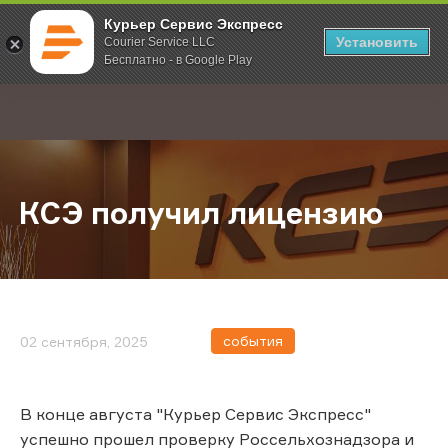
Курьер Сервис Экспресс
Установить
Courier Service LLC
Бесплатно - в Google Play
Главная
О компании
Новости
КСЭ получил лицензию
;
КСЭ получил лицензию
события
02 сентября, 2025
В конце августа "Курьер Сервис Экспресс"
успешно прошел проверку Россельхознадзора и