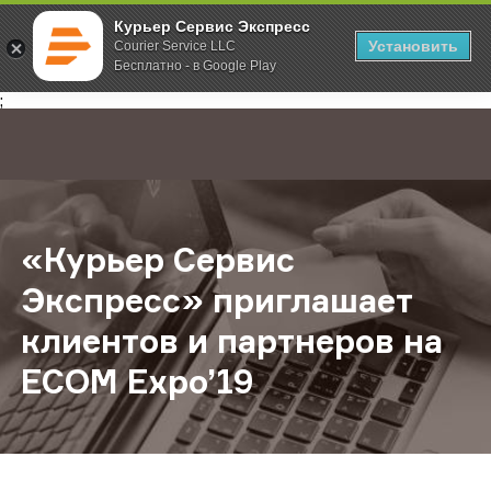
Курьер Сервис Экспресс
Установить
Courier Service LLC
Бесплатно - в Google Play
Главная
О компании
Новости
«Курьер Сервис Экспресс» пригла
;
«Курьер Сервис
Экспресс» приглашает
клиентов и партнеров на
ECOM Expo’19