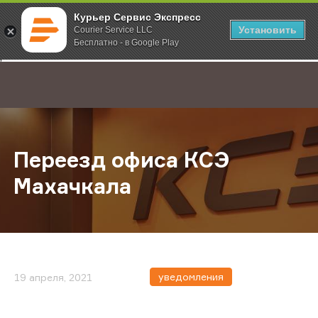
Курьер Сервис Экспресс
Установить
Courier Service LLC
Бесплатно - в Google Play
Главная
О компании
Новости
Переезд офиса КСЭ Махачкала
;
Переезд офиса КСЭ
Махачкала
уведомления
19 апреля, 2021