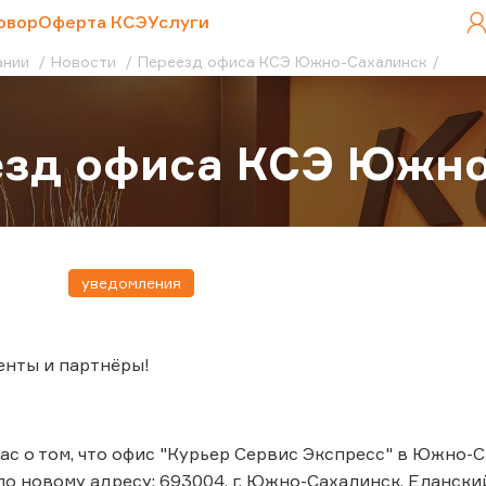
овор
Оферта КСЭ
Услуги
ании
Новости
Переезд офиса КСЭ Южно-Сахалинск
езд офиса КСЭ Южно
уведомления
енты и партнёры!
с о том, что офис "Курьер Сервис Экспресс" в Южно-Са
о новому адресу: 693004, г. Южно-Сахалинск, Еланский 