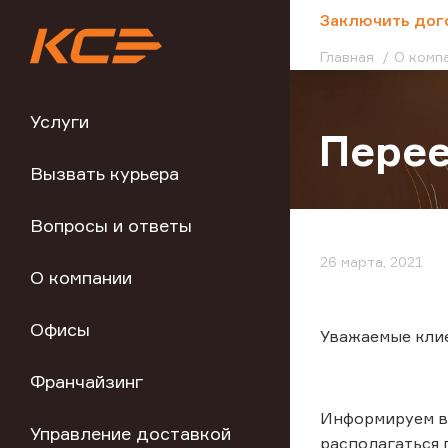
;
Заключить дог
Главная
О комп
Услуги
Пере
Вызвать курьера
Вопросы и ответы
26 марта, 2021
О компании
Офисы
Уважаемые кли
Франчайзинг
Информируем ва
Управление доставкой
располагаться п