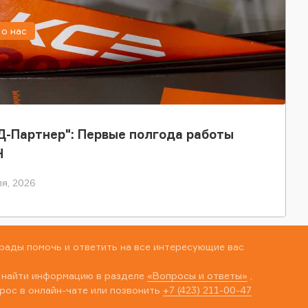
о нас
-Партнер": Первые полгода работы
Н
я, 2026
рады помочь и ответить на все интересующие вас
 найти информацию в разделе
«Вопросы и ответы»
,
рос в онлайн-чате или позвонить
+7 (423) 211-00-47