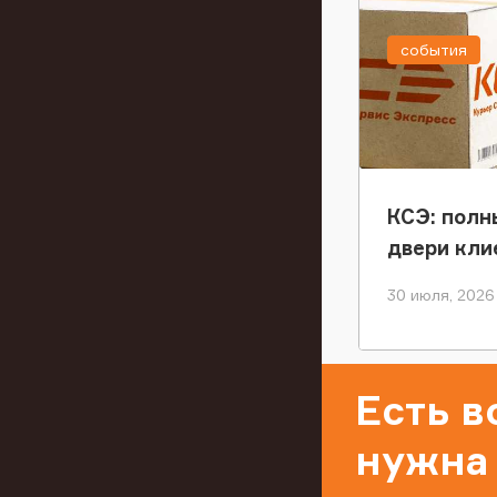
события
КСЭ: полн
двери кли
30 июля, 2026
Есть 
нужна