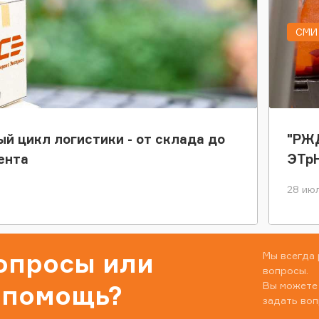
СМИ 
ый цикл логистики - от склада до
"РЖД
ента
ЭТр
28 июл
вопросы или
Мы всегда 
вопросы.
Вы можете
 помощь?
задать воп