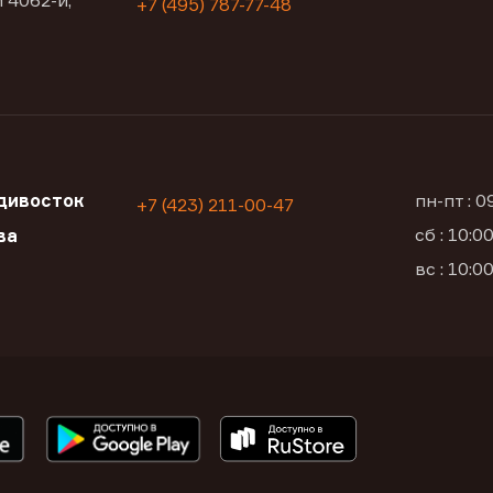
 4062-й,
+7 (495) 787-77-48
дивосток
пн-пт : 
+7 (423) 211-00-47
сб : 10:
ва
вс : 10: