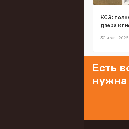
КСЭ: полн
двери кли
30 июля, 2026
Есть 
нужна