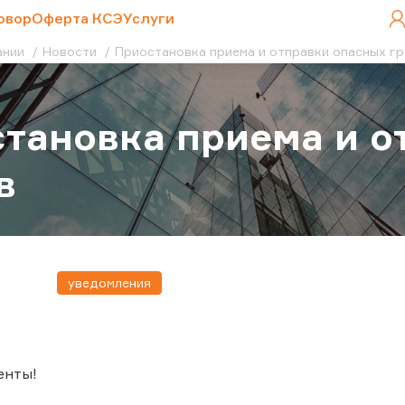
овор
Оферта КСЭ
Услуги
ании
Новости
Приостановка приема и отправки опасных гр
тановка приема и о
в
уведомления
енты!