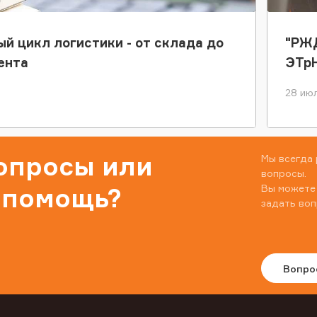
ый цикл логистики - от склада до
"РЖД
ента
ЭТр
28 июл
вопросы или
Мы всегда 
вопросы.
Вы можете
 помощь?
задать воп
Вопро