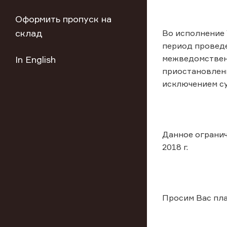
Оформить пропуск на
склад
Во исполнение 
период проведе
межведомствен
In English
приостановлени
исключением су
Данное огранич
2018 г.
Просим Вас пла