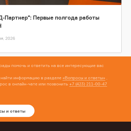
-Партнер": Первые полгода работы
Н
я, 2026
рады помочь и ответить на все интересующие вас
 найти информацию в разделе
«Вопросы и ответы»
,
рос в онлайн-чате или позвонить
+7 (423) 211-00-47
сы и ответы