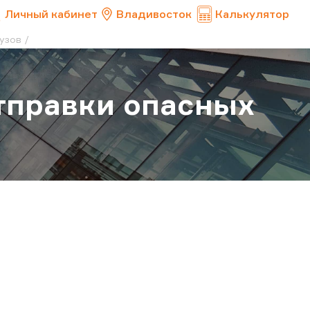
Личный кабинет
Владивосток
Калькулятор
узов
тправки опасных